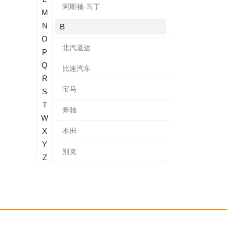
阿斯顿·马丁
M
N
B
O
北汽道达
P
Q
比速汽车
R
宝马
S
T
奔驰
W
X
本田
Y
别克
Z
标致
北汽新能源
宝沃