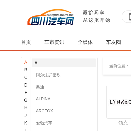
首页
车市资讯
全媒体
车友圈
A
A
当前位置：
B
阿尔法罗密欧
C
D
奥迪
F
ALPINA
G
H
ARCFOX
J
领克
K
爱驰汽车
L