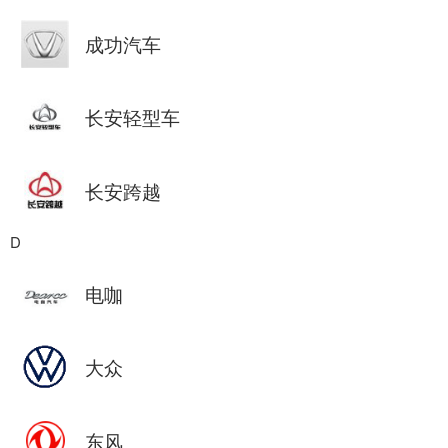
成功汽车
长安轻型车
长安跨越
D
电咖
大众
东风