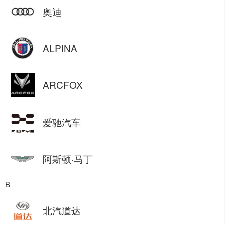
奥迪
ALPINA
ARCFOX
爱驰汽车
阿斯顿·马丁
B
北汽道达