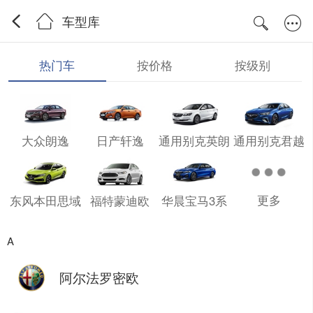
车型库
热门车
按价格
按级别
大众朗逸
日产轩逸
通用别克英朗
通用别克君越
更多
东风本田思域
福特蒙迪欧
华晨宝马3系
A
阿尔法罗密欧