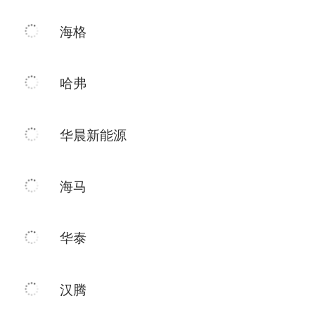
海格
哈弗
华晨新能源
海马
华泰
汉腾