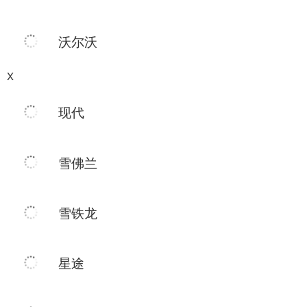
沃尔沃
X
现代
雪佛兰
雪铁龙
星途