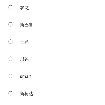
双龙
斯巴鲁
世爵
思铭
smart
斯柯达