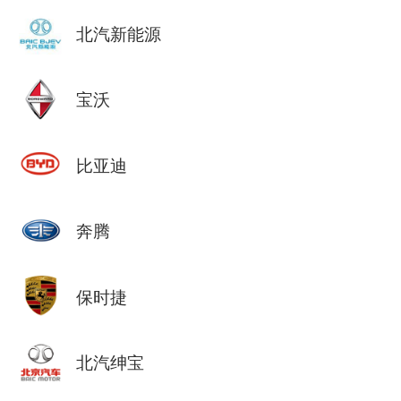
北汽新能源
宝沃
比亚迪
奔腾
保时捷
北汽绅宝