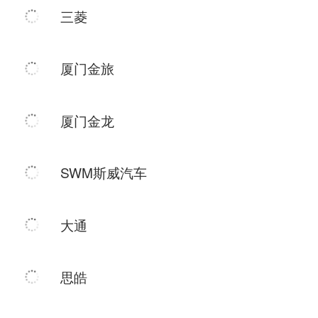
三菱
厦门金旅
厦门金龙
SWM斯威汽车
大通
思皓