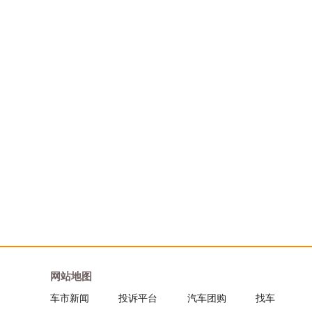
比亚迪
奔腾
保时捷
北汽绅宝
北汽幻速
宝骏
北汽威旺
北京汽车
北汽制造
宾利
网站地图
布加迪
车市新闻
投诉平台
汽车团购
找车