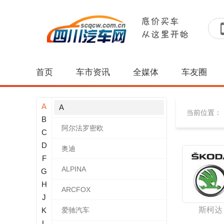
首页
车市资讯
全媒体
车友圈
A
A
当前位置：
B
阿尔法罗密欧
C
D
奥迪
F
ALPINA
G
H
ARCFOX
J
斯柯达
K
爱驰汽车
L