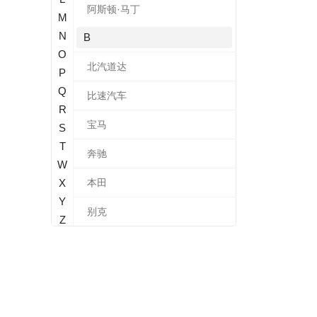
阿斯顿·马丁
M
N
B
O
北汽道达
P
Q
比速汽车
R
宝马
S
T
奔驰
W
X
本田
Y
别克
Z
标致
北汽新能源
宝沃