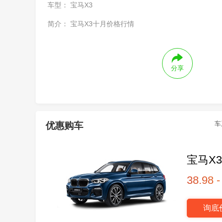
车型：
宝马X3
简介：
宝马X3十月价格行情
分享
车
优惠购车
宝马X
38.98 
询底