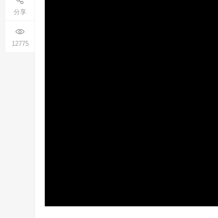
分享
12775